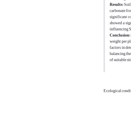
Results:
Soil
carbonate fro
significant c
showed a sign
influencing S
Conclusion:
weight per pl
factors in de
balancing the
of suitable si
Ecological condi