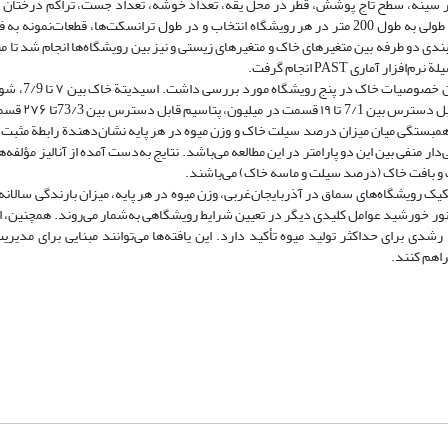
ابر سینه، سطح تاج پوشش، قطر در محل یقه، تعداد خوشه، تعداد جست، تراکم درختان و 
فت. روش خوشه‌بندی دو طرفه بین متغیرهای خاک و متغیرهای زیستی و نیز بین رویشگاه‌ها انجام شد تا
0/73 میکروزیمنس بر سانتی‌متر، درصد آ
د بررسی مشاهده شد. همبستگی میان میزان درصد سیلت خاک و وزن میوه در هر پایه نشان‌دهندة رابطة مثبت
 منفی بین این دو پارامتر در این مطالعه می‌باشد. نتایج به‌دست آمده از آنالیز مؤلفه‌ه
ک و بافت خاک (درصد سیلت و ماسه خاک) می‌باشند.
کیک رویشگاه‌های سماق در آذربایجان‌غربی، وزن میوه در هر پایه، میزان بارندگی سالانه
ور خورشید عوامل کلیدی دیگر در تعیین شرایط رویشگاهی به‌شمار می‌روند. همچنین، ارت
 برای حداکثر تولید میوه تأکید دارد. این یافته‌ها می‌توانند مبنایی برای مدیریت 
راهم کنند.