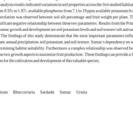
 analysis results indicated variations in soil properties across the five studied habi
m 0.93% to 1.87%, available phosphorus from 7.1 to 19 ppm, available potassium fr
orrelation was observed between soil silt percentage and fruit weight per plant.
ificant negative relationship between these two parameters. Results from the Pri
umac growth and development are soil potassium levels and soil texture (silt and s
The findings of this study demonstrate that the most important parameters influ
ant, annual precipitation, soil potassium, and soil texture. Sumac’s dependency on 
termining habitat suitability. Furthermore, a complex relationship was observed 
se two growth aspects to maximize fruit production. These findings can provide a f
tes for the cultivation and development of this valuable species.
tions
Rhus coriaria
Sardasht
Sumac
Urmia