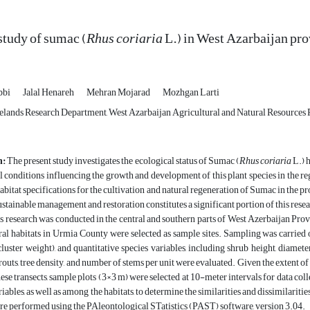
study of sumac (
Rhus coriaria
L.) in West Azarbaijan pr
bbi
Jalal Henareh
Mehran Mojarad
Mozhgan Larti
elands Research Department, West Azarbaijan Agricultural and Natural Resources
n:
The present study investigates the ecological status of Sumac (
Rhus coriaria
L.) h
l conditions influencing the growth and development of this plant species in the reg
abitat specifications for the cultivation and natural regeneration of Sumac in the pr
sustainable management and restoration constitutes a significant portion of this resea
s research was conducted in the central and southern parts of West Azerbaijan Prov
al habitats in Urmia County were selected as sample sites. Sampling was carried 
luster weight), and quantitative species variables, including shrub height, diamete
outs, tree density, and number of stems per unit were evaluated. Given the extent of 
hese transects, sample plots (3×3 m) were selected at 10-meter intervals for data c
riables, as well as among the habitats, to determine the similarities and dissimila
re performed using the PAleontological STatistics (PAST) software, version 3.04.