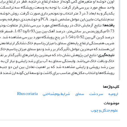
(وزن خوشه) و متغیرهای کمی گونه از جمله ارتفاع درختچه، قطر در ارتفاع بر
یکدیگر و به ابعاد 3 در 3 متر انتخاب و نمونه‌برداری صورت گر
عدم تشابهات مابین این عوامل مشخص شود. PCA و خوشه‌بندی دو‌طرفه به‌وسیلة نرم‌افزار آماری PAST انجام گرفت.
یافته‌ها
:
درصد کربن آلی بین 0/92 تا 1/54 در پنج رویشگاه مور
ضریب همبستگی ارتفاع پایه‌های سماق با میزان پتاسیم خاک نشانگر ارتباط معنی‌دار
این هستند که مهمترین عوامل تأثیرگذار بر رشد و نمو سماق میزان پتاسیم خا
نتیجه‌­گیری
:
نتایج این پژوهش نشان داد که مهمترین پارامترهای تأثیرگذار بر تف
خاک و بافت خاک می‌باشد. وابستگی سماق به آب برای رشد زایشی و نیاز آن به ن
بین رشد رویشی و زایشی مشاهده شد که بر اهمیت تعادل بین این دو جنبه رشدی
رویشگاه‌ها و انتخاب مکان‌های مناسب برای کاشت و توسعة این گونه ارزشمند ف
کلیدواژه‌ها
ارومیه
سردشت
سماق
شرایط بوم‌شناختی
Rhus coriaria
موضوعات
علوم جنگل و چوب