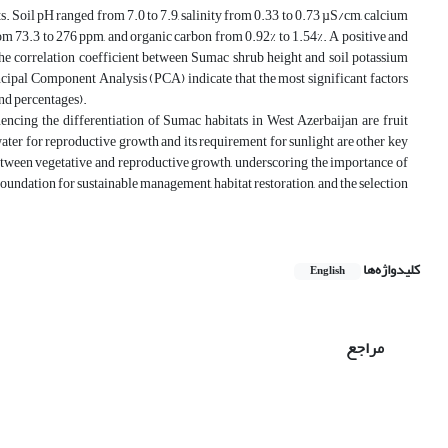
tats. Soil pH ranged from 7.0 to 7.9, salinity from 0.33 to 0.73 µS/cm, calcium
om 73.3 to 276 ppm, and organic carbon from 0.92% to 1.54%. A positive and
 The correlation coefficient between Sumac shrub height and soil potassium
ncipal Component Analysis (PCA) indicate that the most significant factors
and percentages).
encing the differentiation of Sumac habitats in West Azerbaijan are fruit
water for reproductive growth and its requirement for sunlight are other key
between vegetative and reproductive growth, underscoring the importance of
oundation for sustainable management, habitat restoration, and the selection
کلیدواژه‌ها
English
مراجع