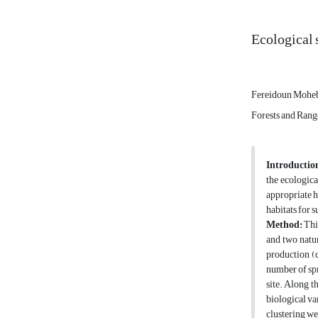
Ecological 
Fereidoun Mohe
Forests and Rang
Introductio
the ecologica
appropriate h
habitats for 
Method:
Thi
and two natur
production (c
number of spr
site. Along t
biological va
clustering we