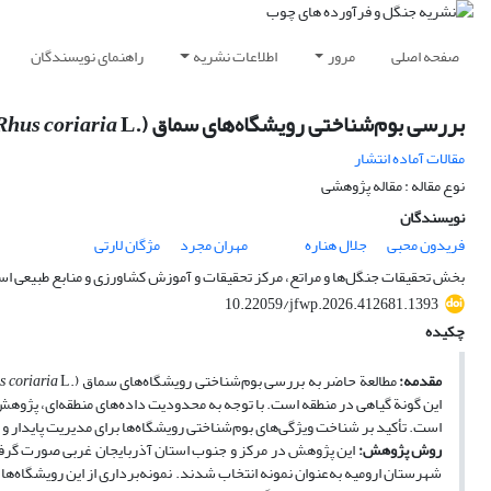
صفحه اصلی
مرور
اطلاعات نشریه
راهنمای نویسندگان
بررسی بوم‌شناختی رویشگاه‌های سماق (.
L) در استان آذربایجان غربی
Rhus coriaria
مقالات آماده انتشار
نوع مقاله : مقاله پژوهشی
نویسندگان
فریدون محبی
جلال هناره
مهران مجرد
مژگان لارتی
بخش تحقیقات جنگل‌ها و مراتع، مرکز تحقیقات و آموزش کشاورزی و منابع طبیعی است
10.22059/jfwp.2026.412681.1393
چکیده
مقدمه:
مطالعة حاضر به بررسی بوم‌شناختی رویشگاه‌های سماق (.
s coriaria
این گونة گیاهی در منطقه است. با توجه به محدودیت داده‌های منطقه‌ای، پژ
است. تأکید بر شناخت ویژگی‌های بوم‌شناختی رویشگاه‌ها برای مدیریت پایدار و 
روش پژوهش:
این پژوهش در مرکز و جنوب استان آذربایجان غربی صورت گرفت