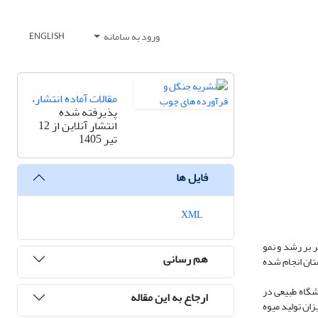
ورود به سامانه
ENGLISH
مقالات آماده انتشار
،
پذیرفته شده
انتشار آنلاین از 12
تیر 1405
فایل ها
XML
 بر رشد و نمو
هم رسانی
تان انجام شده
گاه طبیعی در
ارجاع به این مقاله
رت سیستماتیک-تصادفی انجام شد. نمونه‌برداری خاک (عمق 30-0 سانتی‌متر)، میزان تولید میوه