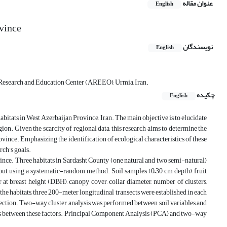
عنوان مقاله
English
ovince
نویسندگان
English
 Research and Education Center (AREEO), Urmia, Iran.
چکیده
English
abitats in West Azerbaijan Province, Iran. The main objective is to elucidate
ion. Given the scarcity of regional data, this research aims to determine the
ovince. Emphasizing the identification of ecological characteristics of these
rch’s goals.
ince. Three habitats in Sardasht County (one natural and two semi-natural)
out using a systematic-random method. Soil samples (0–30 cm depth), fruit
r at breast height (DBH), canopy cover, collar diameter, number of clusters,
the habitats, three 200-meter longitudinal transects were established in each
ollection. Two-way cluster analysis was performed between soil variables and
rities between these factors. Principal Component Analysis (PCA) and two-way