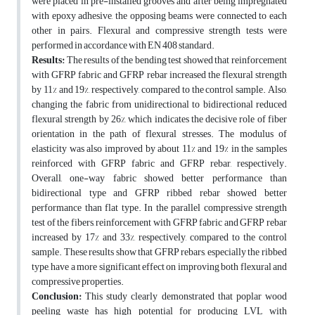
were placed in pre-installed grooves and after being impregnated
with epoxy adhesive, the opposing beams were connected to each
other in pairs. Flexural and compressive strength tests were
performed in accordance with EN 408 standard.
Results:
The results of the bending test showed that reinforcement
with GFRP fabric and GFRP rebar increased the flexural strength
by 11% and 19%, respectively, compared to the control sample. Also,
changing the fabric from unidirectional to bidirectional reduced
flexural strength by 26%, which indicates the decisive role of fiber
orientation in the path of flexural stresses. The modulus of
elasticity was also improved by about 11% and 19% in the samples
reinforced with GFRP fabric and GFRP rebar, respectively.
Overall, one-way fabric showed better performance than
bidirectional type and GFRP ribbed rebar showed better
performance than flat type. In the parallel compressive strength
test of the fibers, reinforcement with GFRP fabric and GFRP rebar
increased by 17% and 33%, respectively, compared to the control
sample. These results show that GFRP rebars, especially the ribbed
type, have a more significant effect on improving both flexural and
compressive properties.
Conclusion:
This study clearly demonstrated that poplar wood
peeling waste has high potential for producing LVL with