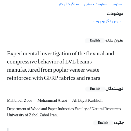
صنوبر
مقاومت خمشی
میلگرد آجدار
موضوعات
علوم جنگل و چوب
عنوان مقاله
English
Experimental investigation of the flexural and
compressive behavior of LVL beams
manufactured from poplar veneer waste
reinforced with GFRP fabrics and rebars
نویسندگان
English
Mahbibeh Zoor
Mohammad Arabi
Ali Bayat Kashkoli
Department of Wood and Paper Industries, Faculty of Natural Resources,
University of Zabol, Zabol, Iran.
چکیده
English