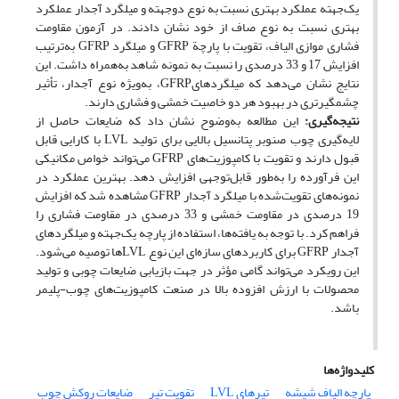
یک‌جهته عملکرد بهتری نسبت به نوع دو‌جهته و میلگرد آجدار عملکرد
بهتری نسبت به نوع صاف از خود نشان دادند. در آزمون مقاومت
فشاری موازی الیاف، تقویت با پارچة GFRP و میلگرد GFRP به‌ترتیب
افزایش 17 و 33 درصدی را نسبت به نمونه شاهد به‌همراه داشت. این
نتایج نشان می‌دهد که میلگردهایGFRP، به‌ویژه نوع آجدار، تأثیر
چشمگیرتری در بهبود هر دو خاصیت خمشی و فشاری دارند.
نتیجه‌گیری
:
این مطالعه به‌وضوح نشان داد که ضایعات حاصل از
لایه‌گیری چوب صنوبر پتانسیل بالایی برای تولید LVL با کارایی قابل
قبول دارند و تقویت با کامپوزیت‌های GFRP می‌تواند خواص مکانیکی
این فرآورده را به‌طور قابل‌توجهی افزایش دهد. بهترین عملکرد در
نمونه‌های تقویت‌شده با میلگرد آجدار GFRP مشاهده شد که افزایش
19 درصدی در مقاومت خمشی و 33 درصدی در مقاومت فشاری را
فراهم کرد. با توجه به یافته‌ها، استفاده از پارچه یک‌جهته و میلگردهای
آجدار GFRP برای کاربردهای سازه‌ای این نوع LVLها توصیه می‌شود.
این رویکرد می‌تواند گامی مؤثر در جهت بازیابی ضایعات چوبی و تولید
محصولات با ارزش افزوده بالا در صنعت کامپوزیت‌های چوب-پلیمر
باشد.
کلیدواژه‌ها
پارچه الیاف شیشه
تیرهای LVL
تقویت تیر
ضایعات روکش چوب