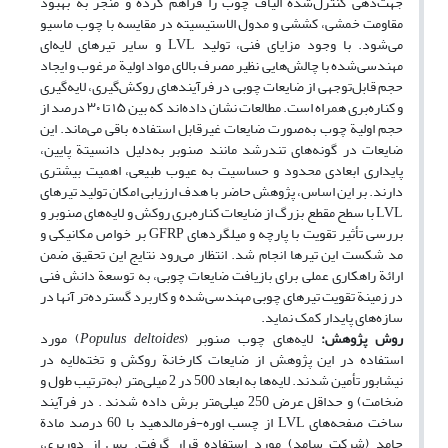
جهت‌دهی کنترل‌شده الیاف چوب را فراهم کرده و منجر به بهبود
مقاومت خمشی، کششی و مدول الاستیسیته در مقایسه با چوب ماسیو
می‌شود. با وجود مزایای فنی، تولید LVL و سایر تیرهای لایه‌ای
مهندسی‌شده با چالش‌هایی نظیر مصرف بالای مواد اولیة مرغوب و ایجاد
حجم قابل‌توجهی از ضایعات چوبی در فرآیندهای روکش‌گیری، لایه‌گیری
و کناره‌بری همراه است. مطالعات نشان داده‌اند که بین ۱۵ تا ۳۰ درصد از
حجم اولیة چوب به‌صورت ضایعات غیرقابل استفاده باقی می‌ماند. این
ضایعات در گونه‌های تندرشد مانند صنوبر به‌دلیل دانسیتة پایین،
پایداری ابعادی محدود و حساسیت به عیوب طبیعی، اهمیت بیشتری
دارند. بر این اساس، پژوهش حاضر با هدف ارزیابی امکان تولید تیرهای
LVL با سطح مقطع بزرگ از ضایعات کناره‌بری روکش و لایه‌های صنوبر و
بررسی تأثیر تقویت با پارچه و میلگردهای GFRP بر خواص مکانیکی و
مد شکست این تیرها انجام شد. انتظار می‌رود نتایج این تحقیق ضمن
ارائة راهکاری عملی برای بازیافت ضایعات چوبی، به توسعة دانش فنی
در زمینة تقویت تیرهای چوبی مهندسی‌شده و کاربرد گسترده‌تر آنها در
سازه‌های پایدار کمک نماید.
روش پژوهش:
لایه‌های چوب صنوبر (
Populus deltoides
) مورد
استفاده در این پژوهش از ضایعات کارخانة روکش و تخته‌لایه در
نیشابور تأمین شدند. لایه‌ها به ابعاد 500 در 2 میلی‌متر (به‌ترتیب طول و
ضخامت) و حداقل عرض 250 میلی‌متر برش داده شدند . در فرآیند
ساخت صفحه‌های LVL از چسب اوره-فرمالدهید با 60 درصد مادة
جامد (شرکت سامد) مورد استفاده قرار گرفت. پس از دوربری،