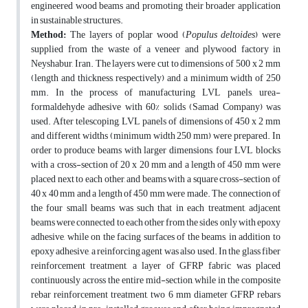
engineered wood beams and promoting their broader application
in sustainable structures.
Method:
The layers of poplar wood (
Populus deltoides
) were
supplied from the waste of a veneer and plywood factory in
Neyshabur, Iran. The layers were cut to dimensions of 500 x 2 mm
(length and thickness, respectively) and a minimum width of 250
mm. In the process of manufacturing LVL panels, urea-
formaldehyde adhesive with 60% solids (Samad Company) was
used. After telescoping, LVL panels of dimensions of 450 x 2 mm
and different widths (minimum width 250 mm) were prepared. In
order to produce beams with larger dimensions, four LVL blocks
with a cross-section of 20 x 20 mm and a length of 450 mm were
placed next to each other, and beams with a square cross-section of
40 x 40 mm and a length of 450 mm were made. The connection of
the four small beams was such that in each treatment, adjacent
beams were connected to each other from the sides only with epoxy
adhesive, while on the facing surfaces of the beams, in addition to
epoxy adhesive, a reinforcing agent was also used. In the glass fiber
reinforcement treatment, a layer of GFRP fabric was placed
continuously across the entire mid-section, while in the composite
rebar reinforcement treatment, two 6 mm diameter GFRP rebars