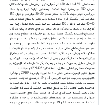
صفحه‌های LVL به ابعاد 450 در 2 میلی‌متر و عرض‌های متفاوت (حداقل
عرض 250 میلی‌متر) تهیه شدند. به‌منظور تولید تیرهای با ابعاد
بزرگ‌تر، چهار بلوک LVL با سطح مقطع 20×20 میلی‌متر و طول 450
میلی‌متر کنار یکدیگر قرار داده شدند و تیرهایی با سطح مقطع مربعی
40×40 میلی‌متر و طول 450 میلی‌متر ساخته شد. نحوة اتصال چهار تیر
کوچک به این صورت بود که در هر تیمار، تیرهای مجاور از پهلو صرفاً با
چسب اپوکسی به یکدیگر متصل شدند، در حالی‌که در سطوح روبه‌روی
تیرها، علاوه بر چسب اپوکسی، عامل تقویتی نیز به‌کار رفت. در تیمار
تقویت با الیاف شیشه، یک لایه پارچة GFRP به‌صورت پیوسته در
سراسر سطح مقطع میانی قرار داده شد، در حالی‌که در تیمار تقویت با
میلگرد کامپوزیتی، دو میلگرد GFRP با قطر 6 میلی‌متر در شیارهای از
پیش تعبیه‌شده جای‌گذاری و پس از آغشته شدن به چسب اپوکسی،
تیرهای مقابل به‌صورت دو به دو به یکدیگر متصل شدند آزمون‌های
مقاومت خمشی و فشاری مطابق با استاندارد EN 408 انجام شدند.
نتایج
:
نتایج آزمون خمشی نشان داد که تقویت با پارچه GFRP و میلگرد
کامپوزیتی به‌ترتیب موجب افزایش 11 و 19 درصدی مقاومت خمشی
نسبت به نمونه شاهد شد. همچنین، تغییر پارچه از نوع یک‌جهته به
دو‌جهته باعث کاهش 26 درصدی مقاومت خمشی گردید که حاکی از
نقش تعیین‌کنندة جهت‌گیری الیاف در مسیر تنش‌های خمشی است.
مدول الاستیسیته نیز در نمونه‌های تقویت‌شده با پارچه و میلگرد
GFRP به‌ترتیب حدود 11 و 19 درصد بهبود یافت. در مجموع، پارچه