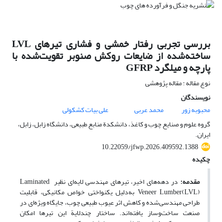
بررسی تجربی رفتار خمشی و فشاری تیرهای LVL
ساخته‌شده از ضایعات روکش صنوبر تقویت‌شده با
پارچه‌ و میلگرد GFRP
نوع مقاله : مقاله پژوهشی
نویسندگان
محبوبه زور
محمد عربی
علی بیات کشکولی
گروه علوم و صنایع چوب و کاغذ، دانشکدة منابع طبیعی، دانشگاه زابل، زابل،
ایران.
10.22059/jfwp.2026.409592.1388
چکیده
مقدمه:
در دهه‌های اخیر، تیرهای مهندسی لایه‌ای نظیر Laminated
Veneer Lumber(LVL) به‌دلیل یکنواختی خواص مکانیکی، قابلیت
طراحی مهندسی‌شده و کاهش اثر عیوب طبیعی چوب، جایگاه ویژه‌ای در
صنعت ساخت‌وساز یافته‌اند. ساختار چندلایة این تیرها امکان