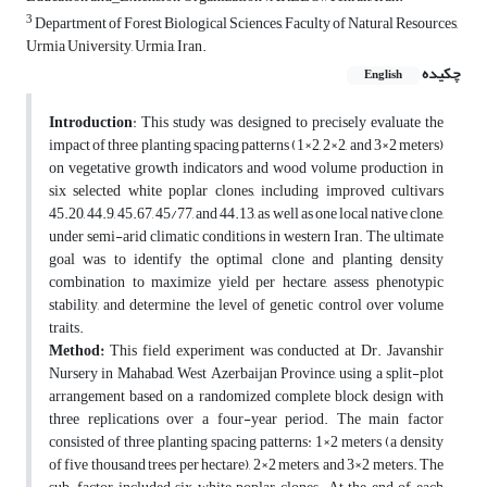
3
Department of Forest Biological Sciences, Faculty of Natural Resources,
Urmia University, Urmia, Iran.
چکیده
English
Introduction
: This study was designed to precisely evaluate the
impact of three planting spacing patterns (1×2, 2×2, and 3×2 meters)
on vegetative growth indicators and wood volume production in
six selected white poplar clones, including improved cultivars
45.20, 44.9, 45.67, 45/77, and 44.13, as well as one local native clone,
under semi-arid climatic conditions in western Iran. The ultimate
goal was to identify the optimal clone and planting density
combination to maximize yield per hectare, assess phenotypic
stability, and determine the level of genetic control over volume
traits.
Method:
This field experiment was conducted at Dr. Javanshir
Nursery in Mahabad, West Azerbaijan Province, using a split-plot
arrangement based on a randomized complete block design with
three replications over a four-year period. The main factor
consisted of three planting spacing patterns: 1×2 meters (a density
of five thousand trees per hectare), 2×2 meters, and 3×2 meters. The