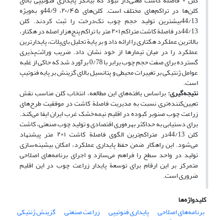
کلن × فاصلة کاشت معنی‌دار نبود که بیانگر پایداری فنوتیپی بالای
کلن‌ها در تراکم‌های مختلف است. کلن‌های ۲۰/۴۵، 44/9و به‌ویژه
44/13بیشترین تولید حجم چوب تک‌درخت را ثبت کردند. کلن
44/13در فاصلة کاشت متراکم ۱×۲ متر با تراکم پنج‌هزار اصله در هکتار،
بالاترین عملکرد هکتاری را ارائه داد و بر پایة تحلیل بای‌پلات، پایدارترین
عملکرد را در میان تیمارها از خود نشان داد. ضریب وراثت‌پذیری
گسترده برای صفت حجم چوب برابر با 0/78 برآورد شد که حاکی از غلبه
عوامل ژنتیکی بر تغییرات محیطی و پتانسیل بالای گزینش بر پایه فنوتیپ
است.
نتیجه‌گیری:
براساس یافته‌های این مطالعه، انتخاب کلن مناسب نقش
تعیین‌کننده‌تری نسبت به مدیریت فاصلة کاشت در موفقیت طرح‌های
زراعت چوب صنوبر کبوده در اقلیم نیمه‌خشک غرب ایران ایفا می‌کند.
برای دستیابی به حداکثر بهره‌وری اقتصادی و تولید چوب صنعتی، کاشت
کلن 44/13در متراکم‌ترین الگوی فاصلة کاشت ۱×۲ متر پیشنهاد
می‌شود. این راهکار ضمن حفظ پایداری عملکرد، امکان بیشینه‌سازی
تولید در واحد سطح را فراهم می‌سازد و اجرای برنامه‌های اصلاحی
متمرکز بر این ارقام برای توسعة پایدار زراعت چوب در این اقلیم
ضروری است.
کلیدواژه‌ها
برنامه‌های اصلاحی
پایداری فنوتیپی
زراعت صنعتی
گزینش ژنتیکی