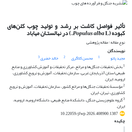
تأثیر فواصل کاشت بر رشد و تولید چوب کلن‌های
کبوده (
L.) در نهالستـان مهاباد
Populus alba
نوع مقاله : مقاله پژوهشی
نویسندگان
3
2
1
مجید پاتو
محسن کلاگری
خالد خضری
1
بخش تحقیقات جنگل‌ها و مراتع، مرکز تحقیقات و آموزش کشاورزی و منابع
طبیعی استان آذربایجان غربی، سازمان تحقیقات، آموزش و ترویج کشاورزی،
ارومیه، ایران.
2
مؤسسۀ تحقیقات جنگل‌ها و مراتع کشور، سازمان تحقیقات، آموزش و ترویج
کشاورزی، تهران، ایران.
3
گروه علوم زیستی جنگل، دانشکدة منابع طبیعی، دانشگاه ارومیه، ارومیه،
ایران.
10.22059/jfwp.2026.408900.1387
چکیده