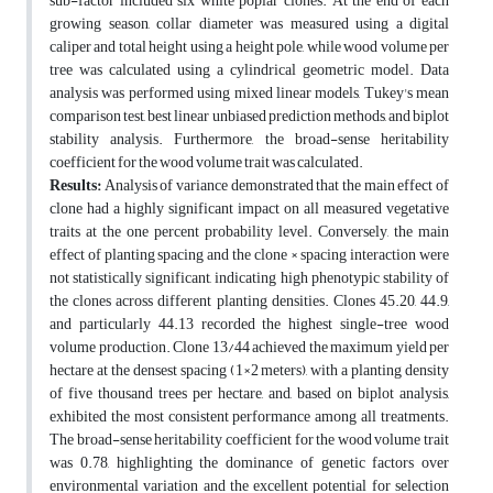
sub-factor included six white poplar clones. At the end of each
growing season, collar diameter was measured using a digital
caliper and total height using a height pole, while wood volume per
tree was calculated using a cylindrical geometric model. Data
analysis was performed using mixed linear models, Tukey's mean
comparison test, best linear unbiased prediction methods, and biplot
stability analysis. Furthermore, the broad-sense heritability
coefficient for the wood volume trait was calculated.
Results:
Analysis of variance demonstrated that the main effect of
clone had a highly significant impact on all measured vegetative
traits at the one percent probability level. Conversely, the main
effect of planting spacing and the clone × spacing interaction were
not statistically significant, indicating high phenotypic stability of
the clones across different planting densities. Clones 45.20, 44.9,
and particularly 44.13 recorded the highest single-tree wood
volume production. Clone 13/44 achieved the maximum yield per
hectare at the densest spacing (1×2 meters), with a planting density
of five thousand trees per hectare, and, based on biplot analysis,
exhibited the most consistent performance among all treatments.
The broad-sense heritability coefficient for the wood volume trait
was 0.78, highlighting the dominance of genetic factors over
environmental variation and the excellent potential for selection