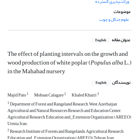
وراثت‌پذیری گسترده
موضوعات
علوم جنگل و چوب
عنوان مقاله
English
The effect of planting intervals on the growth and
wood production of white poplar (
Populus alba
L.)
in the Mahabad nursery
نویسندگان
English
1
2
3
Majid Pato
Mohsan Calagare
Khaled Khazri
1
Department of Forest and Rangeland Research, West Azerbaijan
Agricultural and Natural Resources Research and Education Center,
Agricultural Research, Education and_Extension Organization (AREEO),
Urmia, Iran.
2
Research Institute of Forests and Rangelands, Agricultural Research,
Education and_Extension Organization (AREEO), Tehran, Iran.