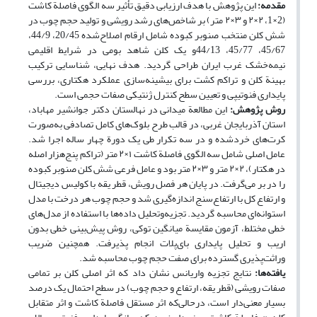
مقدم
ه:
این پژوهش با هدف ارزیابی دقیق تأثیر سه الگوی فاصلة کاشت
(2×1، ۲×۲ و ۳×۲ متر) بر شاخص‌های رشد رویشی و تولید حجم چوب در
شش کلن منتخب صنوبر کبوده شامل ارقام اصلاح‌شده 20/45، 44/9،
45/67، 45/77، 44/13و یک کلن شاهد بومی در شرایط اقلیمی
نیمه‌خشک غرب ایران طراحی گردید. هدف نهایی، شناسایی ترکیب
بهینة کلن و تراکم کشت برای بیشینه‌سازی عملکرد هکتاری، بررسی
پایداری فنوتیپی و تعیین سطح کنترل ژنتیکی صفات حجمی است.
روش پژوهش:
این مطالعة میدانی در نهالستان دکتر جوانشیر مهاباد،
استان آذربایجان غربی، در قالب طرح بلوک‌های کامل تصادفی به‌صورت
کرت‌های خردشده و در سه تکرار طی یک دورة چهار ساله اجرا شد.
عامل اصلی شامل سه الگوی فاصلة کاشت ۱×۲ متر (تراکم پنج‌هزار اصله
در هکتار)، ۲×۲ متر و ۳×۲ متر بود و عامل فرعی شش کلن صنوبر کبوده
را در بر می‌گرفت. در پایان هر فصل رویش، قطر یقه با کولیس دیجیتال
و ارتفاع کل با ارتفاع‌سنج اندازه‌گیری شد و حجم چوب هر درخت با مدل
استوانه‌ای محاسبه گردید. تجزیه‌وتحلیل داده‌ها با استفاده از مدل‌های
خطی مختلط، آزمون مقایسة میانگین توکی، روش پیش‌بینی خطی بدون
اریب و تحلیل پایداری بای‌پلات انجام پذیرفت. همچنین ضریب
وراثت‌پذیری گسترده برای صفت حجم چوب محاسبه شد.
یافته‌ها
:
نتایج تجزیه واریانس نشان داد که اثر اصلی کلن بر تمامی
صفات رویشی (قطر یقه، ارتفاع و حجم چوب) در سطح احتمال یک درصد
بسیار معنی‌دار است، درحالی‌که اثر مستقل فاصلة کاشت و اثر متقابل