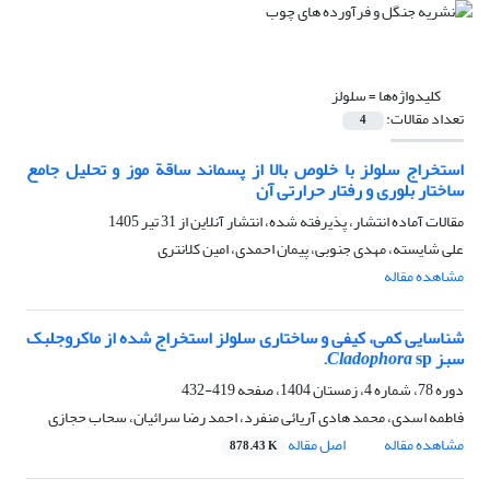
کلیدواژه‌ها =
سلولز
تعداد مقالات:
4
استخراج سلولز با خلوص بالا از پسماند ساقة موز و تحلیل جامع
ساختار بلوری و رفتار حرارتی آن
مقالات آماده انتشار، پذیرفته شده، انتشار آنلاین از
31 تیر 1405
علی شایسته، مهدی جنوبی، پیمان احمدی، امین کلانتری
مشاهده مقاله
شناسایی کمی، کیفی و ساختاری سلولز استخراج شده از ماکرو‌جلبک
سبز
sp.
Cladophora
دوره 78، شماره 4، زمستان 1404، صفحه
419-432
فاطمه اسدی، محمد هادی آریائی منفرد، احمد رضا سرائیان، سحاب حجازی
مشاهده مقاله
اصل مقاله
878.43 K