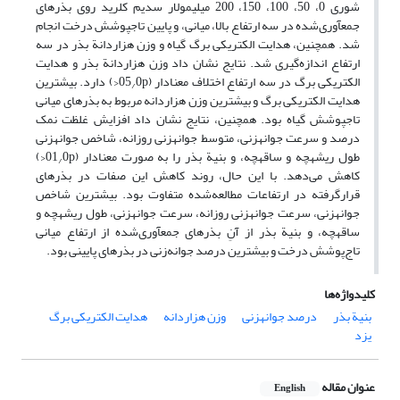
شوری 0، 50، 100، 150، 200 میلی‏مولار سدیم کلرید روی بذرهای
جمع‏آوری‌شده در سه ارتفاع بالا، میانی، و پایین تاج‏پوشش درخت انجام
شد. همچنین، هدایت الکتریکی برگ گیاه و وزن هزاردانة بذر در سه
ارتفاع اندازه‌گیری شد. نتایج نشان داد وزن هزاردانة بذر و هدایت
الکتریکی برگ در سه ارتفاع اختلاف معنادار (05
0p<) دارد. بیشترین
/
هدایت الکتریکی برگ و بیشترین وزن هزاردانه مربوط به بذرهای میانی
تاج‏پوشش گیاه بود. همچنین، نتایج نشان داد افزایش غلظت نمک
درصد و سرعت جوانه‏زنی، متوسط جوانه‏زنی روزانه، شاخص جوانه‏زنی
طول ریشه‏چه و ساقه‏چه، و بنیة بذر را به صورت معنا‏دار (01
0p<)
/
کاهش می‌دهد. با این حال، روند کاهش این صفات در بذرهای
قرارگرفته در ارتفاعات مطالعه‌شده متفاوت بود. بیشترین شاخص
جوانه‏زنی، سرعت جوانه‏زنی روزانه، سرعت جوانه‏زنی، طول ریشه‏چه و
ساقه‏چه، و بنیة بذر از آنِ بذرهای جمع‏آوری‌شده از ارتفاع میانی
تاج‌پوشش درخت و بیشترین درصد جوانه‌زنی در بذرهای پایینی بود.
کلیدواژه‌ها
بنیة بذر
درصد جوانه‏زنی
وزن هزاردانه
هدایت الکتریکی برگ
یزد
عنوان مقاله
English