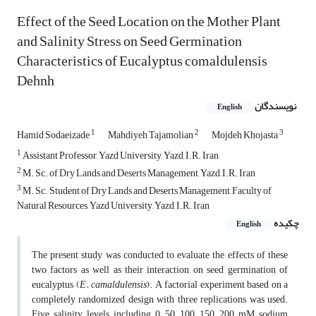
Effect of the Seed Location on the Mother Plant
and Salinity Stress on Seed Germination
Characteristics of Eucalyptus comaldulensis
Dehnh
نویسندگان
English
1
2
3
Hamid Sodaeizade
Mahdiyeh Tajamolian
Mojdeh Khojasta
1
Assistant Professor, Yazd University, Yazd, I.R. Iran
2
M. Sc. of Dry Lands and Deserts Management, Yazd, I.R. Iran
3
M. Sc. Student of Dry Lands and Deserts Management, Faculty of
Natural Resources, Yazd University, Yazd, I.R. Iran
چکیده
English
The present study was conducted to evaluate the effects of these
two factors as well as their interaction on seed germination of
eucalyptus (
E. camaldulensis
). A factorial experiment based on a
completely randomized design with three replications was used.
Five salinity levels including 0, 50, 100, 150, 200 mM sodium