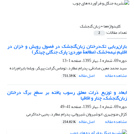
کلیدواژه‌ها =
زبان گنجشک
تعداد مقالات:
2
باران‌ربایی تک‌درختان زبان‌گنجشک در فصول رویش و خزان در
اقلیم نیمه‌خشک (مطالعۀ موردی: پارک جنگلی چیتگر)
دوره 69، شماره 1، بهار 1395، صفحه
1-13
سید محمد معین صادقی، پدرام عطارد، توماس گرانت پیپکر، ویلما بایرام زاده
مشاهده مقاله
اصل مقاله
751.59 K
ابعاد و توزیع ذرات معلق رسوب یافته بر سطح برگ درختان
زبان‌گنجشک، چنار و اقاقیا
دوره 69، شماره 1، بهار 1395، صفحه
41-49
کژال منوچهری، انوشیروان شیروانی، پدرام عطارد، یحیی خداکرمی
مشاهده مقاله
اصل مقاله
254.02 K