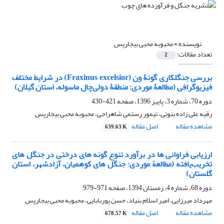
نویسنده =
محبوبه محبی بیجارپس
تعداد مقالات:
2
بررسی جنگلکاری گونۀ ون (Fraxinus excelsior) در شرایط مختلف
فیزیوگرافی (مطالعۀ موردی: منطقۀ دولی‌چال ماسوله، استان گیلان)
دوره 70، شماره 3، پاییز 1396، صفحه
421-430
رقیه علی زاده بنوتی، تیمور رستمی شاهراجی، محبوبه محبی بیجارپس
مشاهده مقاله
اصل مقاله
639.63 K
ارزیابی فراوانی‏ ها در برآورد تنوع گونه ‏های درختی در جنگل‏ های
تخریب‌یافته (مطالعة موردی: جنگل ‏های کوهمیان، آزادشهر، استان
گلستان)
دوره 68، شماره 4، زمستان 1394، صفحه
971-979
مهرداد میرزایی، امیر اسلام بنیاد، حسن پوربابایی، محبوبه محبی بیجارپس
مشاهده مقاله
اصل مقاله
678.57 K