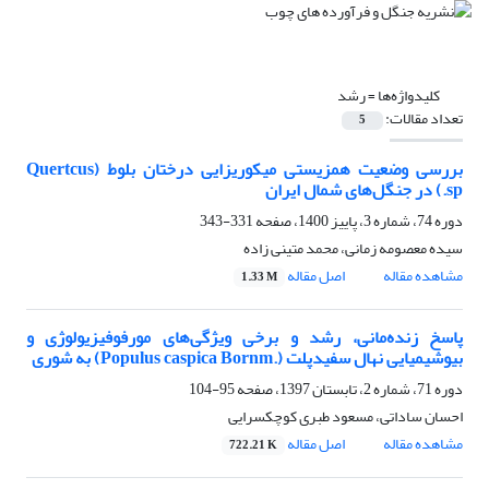
کلیدواژه‌ها =
رشد
تعداد مقالات:
5
بررسی وضعیت همزیستی میکوریزایی درختان بلوط (Quertcus
sp.) در جنگل‌های شمال ایران
دوره 74، شماره 3، پاییز 1400، صفحه
331-343
سیده معصومه زمانی، محمد متینی زاده
مشاهده مقاله
اصل مقاله
1.33 M
پاسخ زنده‌مانی، رشد و برخی ویژگی‌های مورفو‌فیزیولوژی و
بیوشیمیایی نهال سفیدپلت (.Populus caspica Bornm) به شوری
دوره 71، شماره 2، تابستان 1397، صفحه
95-104
احسان ساداتی، مسعود طبری کوچکسرایی
مشاهده مقاله
اصل مقاله
722.21 K