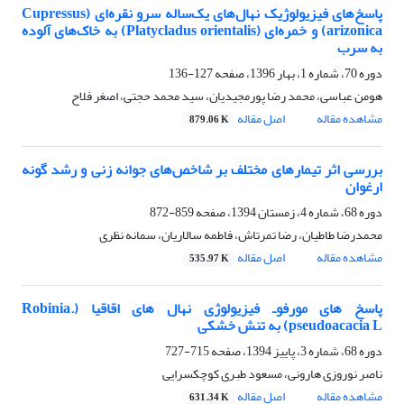
پاسخ‌های فیزیولوژیک نهال‌های یک‌ساله سرو نقره‌ای (Cupressus
arizonica) و خمره‌ای (Platycladus orientalis) به خاک‌های آلوده
به سرب
دوره 70، شماره 1، بهار 1396، صفحه
127-136
هومن عباسی، محمد رضا پورمجیدیان، سید محمد حجتی، اصغر فلاح
مشاهده مقاله
اصل مقاله
879.06 K
بررسی اثر تیمارهای مختلف بر شاخص‌های جوانه زنی و رشد گونه
ارغوان
دوره 68، شماره 4، زمستان 1394، صفحه
859-872
محمدرضا طاطیان، رضا تمرتاش، فاطمه سالاریان، سمانه نظری
مشاهده مقاله
اصل مقاله
535.97 K
پاسخ‏ های مورفو‌ـ فیزیولوژی نهال‏ های اقاقیا (.Robinia
pseudoacacia L) به تنش خشکی
دوره 68، شماره 3، پاییز 1394، صفحه
715-727
ناصر نوروزی هارونی، مسعود طبری کوچکسرایی
مشاهده مقاله
اصل مقاله
631.34 K