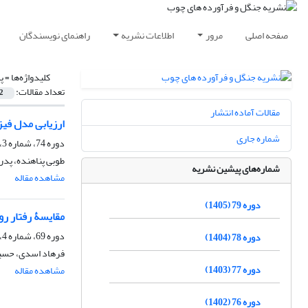
صفحه اصلی
مرور
اطلاعات نشریه
راهنمای نویسندگان
کلیدواژه‌ها =
پ
تعداد مقالات:
2
مقالات آماده انتشار
ارزیابی مدل فیزیکی‌مبنای Sparse Gash در برآورد با
شماره جاری
دوره 74، شماره 3، پاییز 1400، صفحه
طوبی پناهنده، پدرا
شماره‌های پیشین نشریه
مشاهده مقاله
دوره 79 (1405)
مقایسۀ رفتار ر
دوره 69، شماره 4، زمستان 1395، صفحه
دوره 78 (1404)
فرهاد اسدی، حسی
دوره 77 (1403)
مشاهده مقاله
دوره 76 (1402)