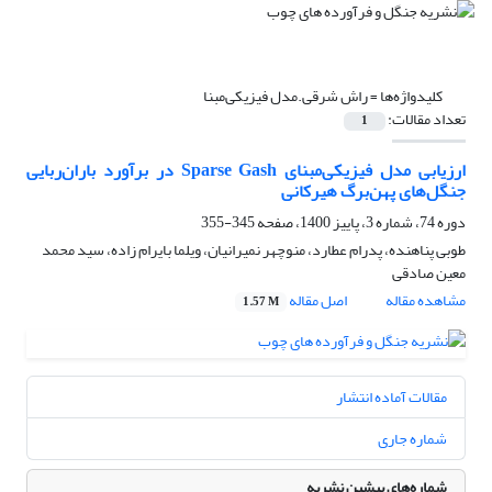
کلیدواژه‌ها =
راش شرقی.مدل فیزیکی‌مبنا
تعداد مقالات:
1
ارزیابی مدل فیزیکی‌مبنای Sparse Gash در برآورد باران‌ربایی
جنگل‌های پهن‌برگ هیرکانی
دوره 74، شماره 3، پاییز 1400، صفحه
345-355
طوبی پناهنده، پدرام عطارد، منوچهر نمیرانیان، ویلما بایرام زاده، سید محمد
معین صادقی
مشاهده مقاله
اصل مقاله
1.57 M
مقالات آماده انتشار
شماره جاری
شماره‌های پیشین نشریه