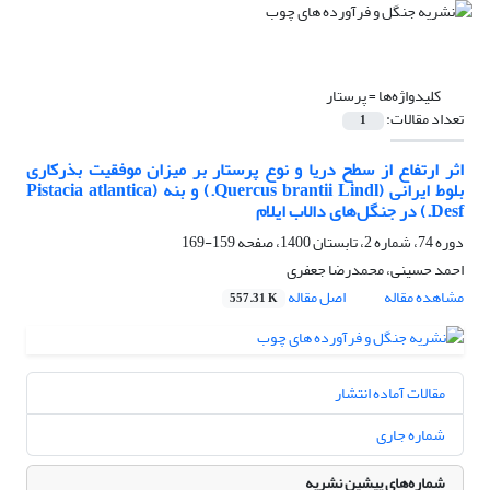
کلیدواژه‌ها =
پرستار
تعداد مقالات:
1
اثر ارتفاع از سطح دریا و نوع پرستار بر میزان موفقیت بذرکاری
بلوط ایرانی (Quercus brantii Lindl.) و بنه (Pistacia atlantica
Desf.) در جنگل‌های دالاب ایلام
دوره 74، شماره 2، تابستان 1400، صفحه
159-169
احمد حسینی، محمدرضا جعفری
مشاهده مقاله
اصل مقاله
557.31 K
مقالات آماده انتشار
شماره جاری
شماره‌های پیشین نشریه