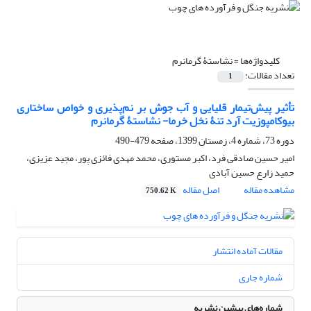
کلیدواژه‌ها =
نشاستۀ گرمانرم
تعداد مقالات:
1
تأثیر پیش‌تیمار قلیایی و آب جوش بر نم‌پذیری و خواص ساختاری
بیوکامپوزیت آرد تنۀ نخل خرما- نشاستۀ گرمانرم
دوره 73، شماره 4، زمستان 1399، صفحه
479-490
امیر حسین صادقی فرد، اکبر مستوری، محمد مهدی فائزی پور، مجید عزیزی،
حمید زارع حسین آبادی
مشاهده مقاله
اصل مقاله
750.62 K
مقالات آماده انتشار
شماره جاری
شماره‌های پیشین نشریه