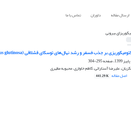
ارسال مقاله
داوران
تماس با ما
یکوریزای بیرونی
کوریزی بر جذب فسفر و رشد نهال‌های توسکای قشلاقی (Alnus glutinosa) در استان گیلان
295-304
کزیان، علیرضا آستارائی، کاظم خاوازی، محبوبه مظهری
اصل مقاله
441.29 K