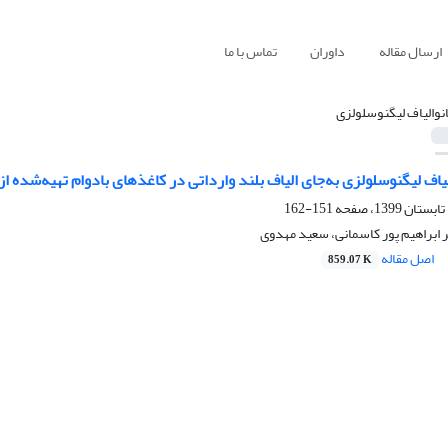
ارسال مقاله
داوران
تماس با ما
انوالیاف لیگنوسلولزی
الیاف لیگنوسلولزی به‌جای الیاف بلند وارداتی در کاغذهای بادوام تهیه‌شده 
151-162
 ابراهیم پور کاسمانی، سعید مهدوی
اصل مقاله
859.07 K