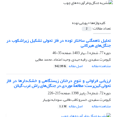
کلیدواژه‌ها =
پویایی توده
تعداد مقالات:
2
تحلیل ناهمگنی ساختار توده در فاز تحولی تشکیل زیراشکوب در
جنگل‌های هیرکانی
دوره 77، شماره 1، بهار 1403، صفحه
35-46
کیومرث سفیدی، رقیه جهدی، وحید اعتماد، محمد عطایی
مشاهده مقاله
اصل مقاله
942.99 K
ارزیابی فراوانی و تنوع درختان زیستگاهی و خشک‌دارها در فاز
تحولی کهن‌رست: مطالعۀ موردی در جنگل‌های راش غرب گیلان
دوره 72، شماره 3، پاییز 1398، صفحه
215-226
کیومرث سفیدی، خسرو ثاقب طالبی، سودابه نوبهار
مشاهده مقاله
اصل مقاله
1.1 M