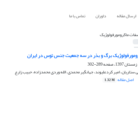
ارسال مقاله
داوران
تماس با ما
فات ماکرومورفولوژیک
ومورفولوژیک برگ و بذر در سه جمعیت جنس توس در ایران
289-302
لی ستاریان، امیر کردعلیوند، جهانگیر محمدی، الله وردی محمدزاده، حبیب زارع
اصل مقاله
1.32 M