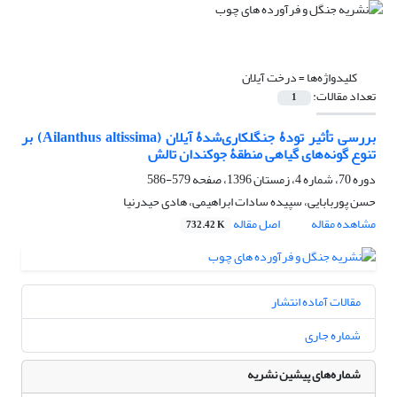
کلیدواژه‌ها =
درخت آیلان
تعداد مقالات:
1
بررسی تأثیر تودۀ جنگلکاری‌شدۀ آیلان (Ailanthus altissima) بر
تنوع گونه‌های گیاهی منطقۀ جوکندان تالش
دوره 70، شماره 4، زمستان 1396، صفحه
579-586
حسن پوربابایی، سپیده سادات ابراهیمی، هادی حیدرنیا
مشاهده مقاله
اصل مقاله
732.42 K
مقالات آماده انتشار
شماره جاری
شماره‌های پیشین نشریه