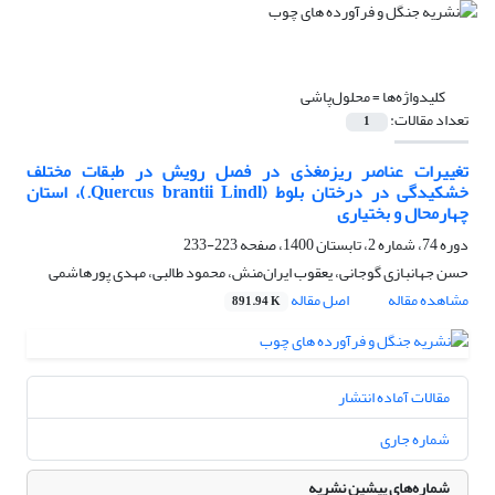
کلیدواژه‌ها =
محلول‌پاشی
تعداد مقالات:
1
تغییرات عناصر ریزمغذی در فصل رویش در طبقات مختلف
خشکیدگی در درختان بلوط (Quercus brantii Lindl.)، استان
چهارمحال و بختیاری
دوره 74، شماره 2، تابستان 1400، صفحه
223-233
حسن جهانبازی گوجانی، یعقوب ایران‌منش، محمود طالبی، مهدی پورهاشمی
مشاهده مقاله
اصل مقاله
891.94 K
مقالات آماده انتشار
شماره جاری
شماره‌های پیشین نشریه