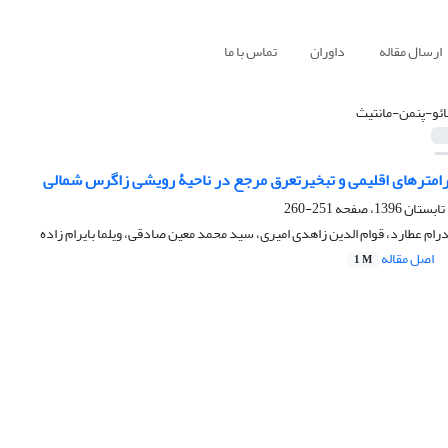
ارسال مقاله
داوران
تماس با ما
ائو-پنمن-مانتیث
ارامترهای اقلیمی و تبخیرتعرق مرجع در ناحیۀ رویشی زاگرس شمالی
251-260
رام عطارد، قوام الدین زاهدی امیری، سید محمد معین صادقی، ویلما بایرام زاده
اصل مقاله
1 M