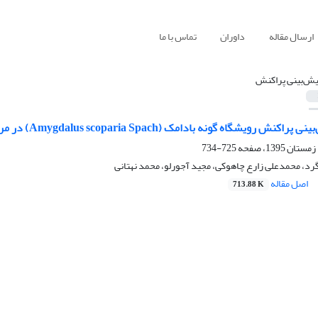
ارسال مقاله
داوران
تماس با ما
یش‌بینی پراکنش
گاه گونه بادامک (Amygdalus scoparia Spach) در مراتع موشکیه استان قم
725-734
د، محمدعلی زارع چاهوکی، مجید آجورلو، محمد نهتانی
اصل مقاله
713.88 K