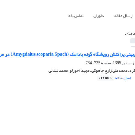
ارسال مقاله
داوران
تماس با ما
ادامک
گاه گونه بادامک (Amygdalus scoparia Spach) در مراتع موشکیه استان قم
725-734
د، محمدعلی زارع چاهوکی، مجید آجورلو، محمد نهتانی
اصل مقاله
713.88 K