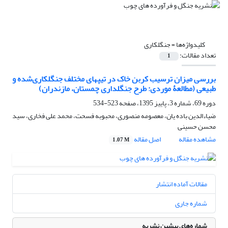
کلیدواژه‌ها =
جنگل‎کاری
تعداد مقالات:
1
بررسی میزان ترسیب ‏کربن خاک در تیپ‏های مختلف جنگلکاری‌شده و
طبیعی (مطالعۀ موردی: طرح جنگلداری چمستان، مازندران)
دوره 69، شماره 3، پاییز 1395، صفحه
523-534
ضیاءالدین باده یان، معصومه منصوری، محبوبه فسحت، محمد علی فخاری، سید
محسن حسینی
مشاهده مقاله
اصل مقاله
1.07 M
مقالات آماده انتشار
شماره جاری
شماره‌های پیشین نشریه