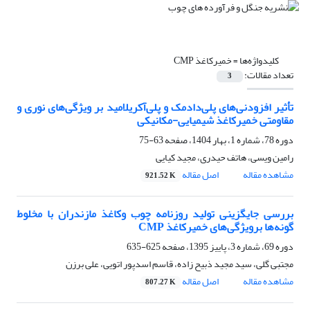
کلیدواژه‌ها =
خمیرکاغذ CMP
تعداد مقالات:
3
تأثیر افزودنی‌های پلی‌دادمک و پلی‌آکریلامید بر ویژگی‌های نوری و
مقاومتی خمیرکاغذ شیمیایی-مکانیکی
دوره 78، شماره 1، بهار 1404، صفحه
63-75
رامین ویسی، هاتف حیدری، مجید کیایی
مشاهده مقاله
اصل مقاله
921.52 K
بررسی جایگزینی تولید روزنامه چوب وکاغذ مازندران با مخلوط
گونه‌ها برویژگی‌های خمیرکاغذ CMP
دوره 69، شماره 3، پاییز 1395، صفحه
625-635
مجتبی گلی، سید مجید ذبیح زاده، قاسم اسدپور اتویی، علی برزن
مشاهده مقاله
اصل مقاله
807.27 K