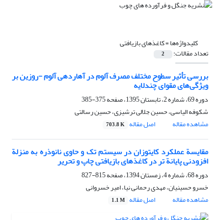
کلیدواژه‌ها =
کاغذهای بازیافتی
تعداد مقالات:
2
بررسی تأثیر سطوح مختلف مصرف آلوم در آهاردهی آلوم -روزین بر
ویژگی‌های مقوای چندلایه
دوره 69، شماره 2، تابستان 1395، صفحه
375-385
شکوفه الیاسی، حسین جلالی ترشیزی، حسین رسالتی
مشاهده مقاله
اصل مقاله
703.8 K
مقایسة عملکرد کایتوزان در سیستم تک و حاوی نانوذره به منزلة
افزودنی پایانة تر در کاغذهای بازیافتی چاپ و تحریر
دوره 68، شماره 4، زمستان 1394، صفحه
815-827
خسرو حسینیان، مهدی رحمانی نیا، امیر خسروانی
مشاهده مقاله
اصل مقاله
1.1 M