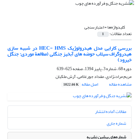
کلیدواژه‌ها =
اعتبار‏سنجی
تعداد مقالات:
1
بررسی کارایی مدل هیدرولوژیک HEC- HMS در شبیه‏ سازی
هیدروگراف سیلاب حوضه‏ های آبخیز جنگلی (مطالعة موردی: جنگل
خیرود)
دوره 68، شماره 3، پاییز 1394، صفحه
625-639
مریم مرادنژادی، مقداد جورغلامی، آرش ملکیان
مشاهده مقاله
اصل مقاله
1022.66 K
مقالات آماده انتشار
شماره جاری
شماره‌های پیشین نشریه