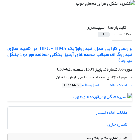
کلیدواژه‌ها =
شبیه‏سازی
تعداد مقالات:
1
بررسی کارایی مدل هیدرولوژیک HEC- HMS در شبیه‏ سازی
هیدروگراف سیلاب حوضه‏ های آبخیز جنگلی (مطالعة موردی: جنگل
خیرود)
دوره 68، شماره 3، پاییز 1394، صفحه
625-639
مریم مرادنژادی، مقداد جورغلامی، آرش ملکیان
مشاهده مقاله
اصل مقاله
1022.66 K
مقالات آماده انتشار
شماره جاری
شماره‌های پیشین نشریه