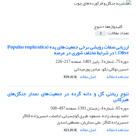
کلیدواژه‌ها =
تنوع
تعداد مقالات:
2
ارزیابی صفات رویشی برخی جمعیت‌های پده (Populus euphratica
Olive.) در شرایط مختلف شوری در عرصه
دوره 75، شماره 3، پاییز 1401، صفحه
217-226
حسین توکلی نکو، عباس پورمیدانی
مشاهده مقاله
اصل مقاله
959.41 K
تنوع ریختی گل و دانه گرده در جمعیت‌های نمدار جنگل‌های
هیرکانی
دوره 65، شماره 4، زمستان 1391، صفحه
497-508
حامد یوسف زاده، مسعود طبری کوچسرایی، اباصلت حسین‌زاده کلاگر
حسین‌زاده کلاگر، علی ستاریان، مصطفی اسدی
مشاهده مقاله
اصل مقاله
421.01 K