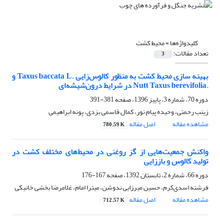
کلیدواژه‌ها =
محیط کشت
تعداد مقالات:
3
بهینه سازی محیط کشت به منظور کالوس‌زایی .Taxus baccata L و
.Nutt Taxus berevifolia در شرایط درون‌شیشه‌ای
دوره 70، شماره 3، پاییز 1396، صفحه
381-391
زینب رحمتی، وحیده پیام نور، کمال قاسمی بزدی، پونه ابراهیمی
مشاهده مقاله
اصل مقاله
780.59 K
واکنش جمعیت‌هایی از گز روغنی در محیط‌های مختلف کشت در
تولید کالوس و باززایی
دوره 66، شماره 2، تابستان 1392، صفحه
167-176
فرشته اسدی‌کرم، حسین میرزایی ندوشن، میترا امام، غلامرضا بخشی خانیکی
مشاهده مقاله
اصل مقاله
712.57 K