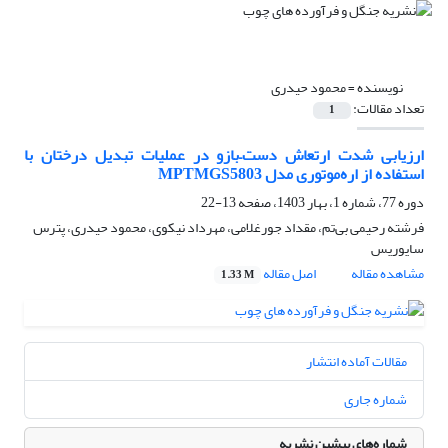
نویسنده =
محمود حیدری
تعداد مقالات:
1
ارزیابی شدت ارتعاش دست–بازو در عملیات تبدیل درختان با
استفاده از اره‌موتوری مدل MPTMGS5803
دوره 77، شماره 1، بهار 1403، صفحه
13-22
فرشته رحیمی بی‌تم، مقداد جورغلامی، مهرداد نیکوی، محمود حیدری، پترس
سایوریس
مشاهده مقاله
اصل مقاله
1.33 M
مقالات آماده انتشار
شماره جاری
شماره‌های پیشین نشریه