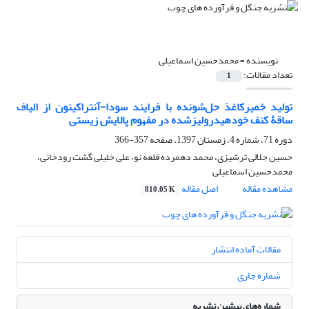
نویسنده =
محمدحسین اسماعیلی
تعداد مقالات:
1
تولید خمیرکاغذ حل‌شونده با فرایند سودا-آنتراکینون از الیاف
ساقۀ کنف خودهیدرولیزشده در مفهوم پالایش زیستی
دوره 71، شماره 4، زمستان 1397، صفحه
357-366
حسین جلالی ترشیزی، محمد دهمرده قلعه نو، علی خلیلی گشت رودخانی،
محمدحسین اسماعیلی
مشاهده مقاله
اصل مقاله
810.05 K
مقالات آماده انتشار
شماره جاری
شماره‌های پیشین نشریه