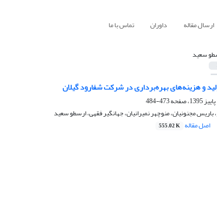
ارسال مقاله
داوران
تماس با ما
طو سعید
لید و هزینه‌های بهره‌برداری در شرکت شفارود گیلان
473-484
 باریس مجنونیان، منوچهر نمیرانیان، جهانگیر فقهی، ارسطو سعید
اصل مقاله
555.02 K