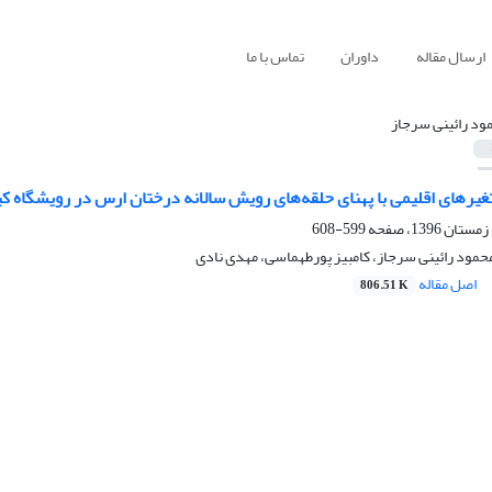
ارسال مقاله
داوران
تماس با ما
ود رائینی سرجاز
غیرهای اقلیمی با پهنای حلقه‌های رویش سالانه درختان ارس در رویشگاه ک
599-608
محمود رائینی سرجاز، کامبیز پورطهماسی، مهدی نادی
اصل مقاله
806.51 K