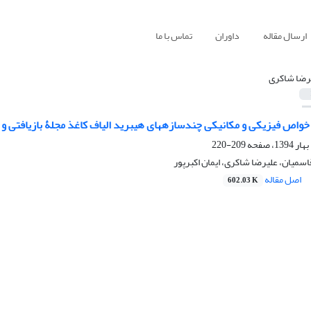
ارسال مقاله
داوران
تماس با ما
رضا شاکری
واص فیزیکی و مکانیکی چند‌سازه‏های هیبرید الیاف کاغذ مجلۀ بازیافتی و ا
209-220
قاسمیان، علیرضا شاکری، ایمان اکبرپور
اصل مقاله
602.03 K