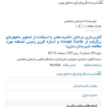
نویسنده =
مرتضی شعبانی
تعداد مقالات:
1
آماربرداری درختان حاشیه معابر با استفاده از تصاویر ماهواره‌ای
برگرفته از Google Earth و اندازه گیری زمینی (منطقه مورد
مطالعه: شهرستان ساری)
دوره 69، شماره 1، بهار 1395، صفحه
51-60
سیده کوثر حمیدی، منوچهر نمیرانیان، جهانگیر فقهی، مرتضی شعبانی
مشاهده مقاله
اصل مقاله
955.95 K
مقالات آماده انتشار
شماره جاری
شماره‌های پیشین نشریه