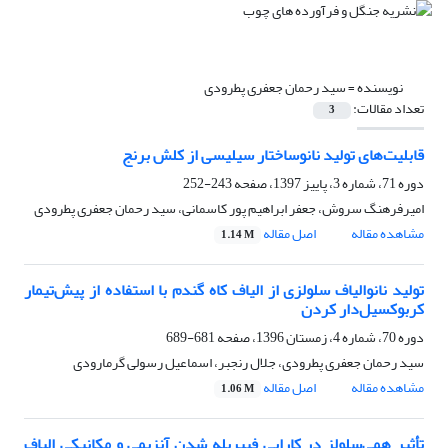
نویسنده =
سید رحمان جعفری پطرودی
تعداد مقالات:
3
قابلیت‌های تولید نانوساختار سیلیسی از کلش برنج
دوره 71، شماره 3، پاییز 1397، صفحه
243-252
امیرفرهنگ سروش، جعفر ابراهیم پور کاسمانی، سید رحمان جعفری پطرودی
مشاهده مقاله
اصل مقاله
1.14 M
تولید نانوالیاف سلولزی از الیاف کاه گندم با استفاده از پیش‌تیمار
کربوکسیل‌دار کردن
دوره 70، شماره 4، زمستان 1396، صفحه
681-689
سید رحمان جعفری پطرودی، جلال رنجبر، اسماعیل رسولی گرمارودی
مشاهده مقاله
اصل مقاله
1.06 M
تأثیر همی‌سلولز در کارایی فیبریله شدن آنزیمی و مکانیکی الیاف