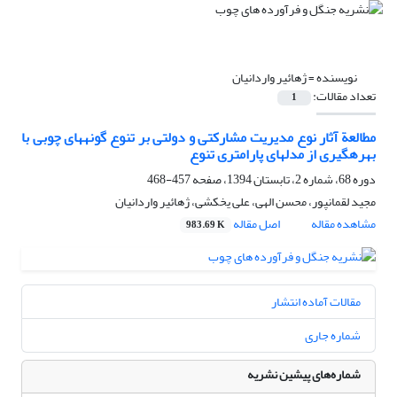
نویسنده =
ژهائیر واردانیان
تعداد مقالات:
1
مطالعة آثار نوع مدیریت مشارکتی و دولتی بر تنوع گونه‏های چوبی با
بهره‏گیری از مدل‏های پارامتری تنوع
دوره 68، شماره 2، تابستان 1394، صفحه
457-468
مجید لقمانپور، محسن الهی، علی یخکشی، ژهائیر واردانیان
مشاهده مقاله
اصل مقاله
983.69 K
مقالات آماده انتشار
شماره جاری
شماره‌های پیشین نشریه