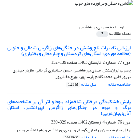
نویسنده =
مهدی پورهاشمی
تعداد مقالات:
7
ارزیابی تغییرات تاج‌پوشش در جنگل‌های زاگرس شمالی و جنوبی
(مطالعة موردی: استان‌های کردستان و چهارمحال و بختیاری)
دوره 77، شماره 2، تابستان 1403، صفحه
139-152
یعقوب ایران‌منش، مهدی پورهاشمی، حسن جهانبازی گوجانی، مازیار حیدری،
بهروز فانی، محمدکاظم پارساپور، تورج مختارپور
مشاهده مقاله
اصل مقاله
1.23 M
پایش خشکیدگی درختان شاخه‌زاد بلوط و اثر آن بر مشخصه‌های
برگ و میوه در جنگل‌های زاگرس (پیرانشهر، استان
آذربایجان‌غربی)
دوره 76، شماره 4، زمستان 1402، صفحه
329-339
جلال هناره، حسن جهانبازی گوجانی، مهدی پورهاشمی، زهرا هاشمی خبیر
مشاهده مقاله
اصل مقاله