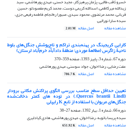
خسرو ثاقب طالبی، پژمان پرهیزکار، مجید حسنی، مهدی پورهاشمی، سید
زیدالله میرکاظمی، اسدالله کریمی دوست، محمد کریم مقصودلو، حسین
قربانی، محمد مرتضوی، محمود سیدی، صبورا ره‌انجام، فاطمه رفیعی جزی،
سیده سارا نورالهی
مشاهده مقاله
اصل مقاله
2.01 M
کارایی کریجینگ در پهنه‌بندی تراکم و تاج‌پوشش جنگل‌های بلوط
ناحیۀ زاگرس (مطالعۀ موردی: منطقۀ دادآباد خرم‌آباد لرستان)
دوره 67، شماره 3، پاییز 1393، صفحه
359-370
عفت رضایی، رضا اخوان، جواد سوسنی، مهدی پورهاشمی
مشاهده مقاله
اصل مقاله
786.7 K
تعیین حداقل سطح مناسب بررسی الگوی پراکنش مکانی برودار
(Quercus brantii Lindl.) در توده های کمتر دخالت‌شده
جنگل‌های مریوان با استفاده از تابع K رایپلی
دوره 66، شماره 1، بهار 1392، صفحه
27-38
سیده پریسا باتوبه، رضا اخوان، مهدی پورهاشمی، هادی کیادلیری
مشاهده مقاله
اصل مقاله
651.92 K