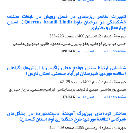
909.59 K
تغییرات عناصر ریزمغذی در فصل رویش در طبقات مختلف
خشکیدگی در درختان بلوط (Quercus brantii Lindl.)، استان
چهارمحال و بختیاری
دوره 74، شماره 2، تابستان 1400، صفحه
223-233
حسن جهانبازی گوجانی، یعقوب ایران‌منش، محمود طالبی، مهدی پورهاشمی
مشاهده مقاله
اصل مقاله
891.94 K
شناسایی ارتباط سنتی جوامع محلی زاگرس با ارزش‌های گیاهان
(مطالعه موردی: شهرستان نورآباد ممسنی، استان فارس)
دوره 74، شماره 1، بهار 1400، صفحه
29-42
مهدی پورهاشمی، مهدی کاکاوند، پریسا پناهی، ابراهیم محمدی، مازیار حیدری
مشاهده مقاله
اصل مقاله
476.63 K
ساختار توده‌های پهن‌برگ آمیختۀ دست‌نخورده در جنگل‌های
هیرکانی (مطالعۀ موردی: طرح جنگلداری لُوِه، استان گلستان)
دوره 73، شماره 4، زمستان 1399، صفحه
439-453