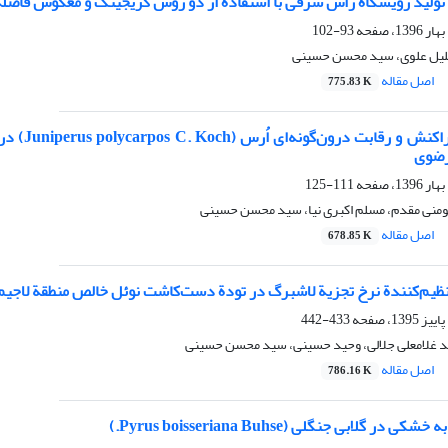
 تولید رویشگاه راش شرقی با استفاده از دو روش کریجینگ و معکوس فا
93-102
لیل علوی، سید محسن حسینی
اصل مقاله
775.83 K
بررسی ال
رضوی
111-125
مومنی مقدم، مسلم اکبری نیا، سید محسن حسینی
اصل مقاله
678.85 K
ظیم‌کنندة نرخ تجزیة لاشبرگ در تودة دست‌کاشت نوئل خالص منطقة لاجیم
433-442
 غلامعلی جلالی، وحید حسینی، سید محسن حسینی
اصل مقاله
786.16 K
ر گلابی جنگلی (Pyrus boisseriana Buhse.)