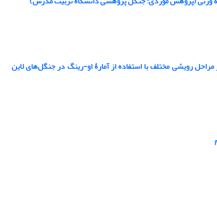
صلۀ وزنی (پژوهش موردی: جنگل پژوهشی دانشگاه تربیت مدرس)
گوی پراکنش و رقابت درون‌گونه‌ای اُرس (Juniperus polycarpos C. Koch) در مراحل رویشی مختلف با استفاده از آمارۀ او-رینگ در جنگل‌های لاین