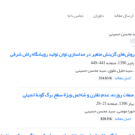
ارسال مقاله
داوران
تماس با ما
 محسن حسینی
وش‌های گزینش متغیر در مدلسازی توان تولید رویشگاه راش شرقی
441-449
د، سیدجلیل علوی، سید محسن حسینی
اصل مقاله
554.65 K
ر صفات روزنه، عدم تقارن و شاخص ویژة سطح برگ گونة انجیلی
21-29
حورا مومنی، سید محسن حسینی
اصل مقاله
820.9 K